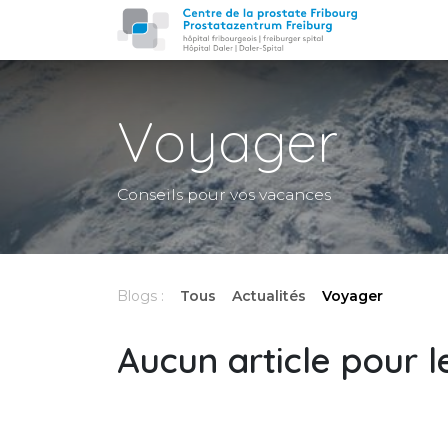
Se rendre au contenu
Accueil
Voyager
Conseils pour vos vacances
Blogs :
Tous
Actualités
Voyager
Aucun article pour 