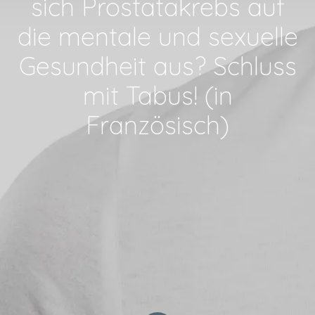
sich Prostatakrebs auf
die mentale und sexuelle
Gesundheit aus? Schluss
mit Tabus! (in
Französisch)